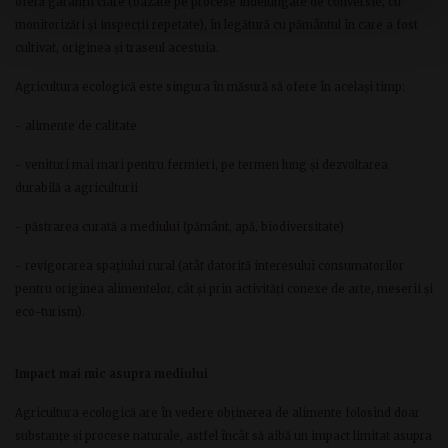
oferă garanții clare (bazate pe procese îndelungate de conversie, cu
monitorizări și inspecții repetate), în legătură cu pământul în care a fost
cultivat, originea și traseul acestuia.
Agricultura ecologică este singura în măsură să ofere în același timp:
- alimente de calitate
- venituri mai mari pentru fermieri, pe termen lung și dezvoltarea
durabilă a agriculturii
- păstrarea curată a mediului (pământ, apă, biodiversitate)
- revigorarea spaţiului rural (atât datorită interesului consumatorilor
pentru originea alimentelor, cât și prin activități conexe de arte, meserii și
eco-turism).
Impact mai mic asupra mediului
Agricultura ecologică are în vedere obținerea de alimente folosind doar
substanțe și procese naturale, astfel încât să aibă un impact limitat asupra