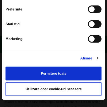
Preferinţe
Statistici
Marketing
Home
BIO. AGRICULTURA VIITORULUI
Afişare
Bio (sau organic, sau eco - termeni echivalenți pentru produsele
ecologice) desemnează acele produse alimentare al căror traseu este
Permitere toate
cunoscut și despre care se poate afirma că nu au, în componența lor,
substanțe chimice de sinteză, pentru că astfel de substanțe nu au fost
folosite în cultivarea plantelor (îngrășăminte, erbicide, pesticide) sau în
Utilizare doar cookie-uri necesare
hrănirea animalelor (hormoni, antibiotice).
De aceea, etichetele care indică faptul că un aliment este bio sau ecologic