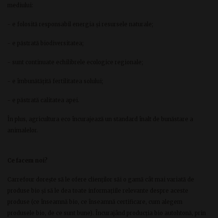
mediului:
- e folosită responsabil energia și resursele naturale;
- e păstrată biodiversitatea;
- sunt continuate echilibrele ecologice regionale;
- e îmbunătățită fertilitatea solului;
- e păstrată calitatea apei.
În plus, agricultura eco încurajează un standard înalt de bunăstare a
animalelor.
Ce facem noi?
Carrefour dorește să le ofere clienților săi o gamă cât mai variată de
produse bio și să le dea toate informațiile relevante despre aceste
produse (ce înseamnă bio, ce înseamnă certificare, cum alegem
produsele bio, de ce sunt bune). Încurajând producția bio autohtonă, prin