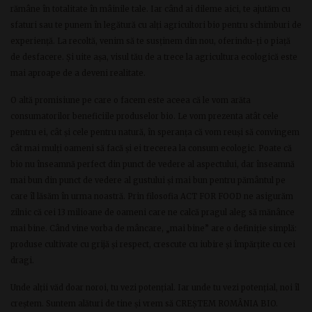
rămâne în totalitate în mâinile tale. Iar când ai dileme aici, te ajutăm cu
sfaturi sau te punem în legătură cu alți agricultori bio pentru schimburi de
experiență. La recoltă, venim să te susținem din nou, oferindu-ți o piață
de desfacere. Și uite așa, visul tău de a trece la agricultura ecologică este
mai aproape de a deveni realitate.
O altă promisiune pe care o facem este aceea că le vom arăta
consumatorilor beneficiile produselor bio. Le vom prezenta atât cele
pentru ei, cât și cele pentru natură, în speranța că vom reuși să convingem
cât mai mulți oameni să facă și ei trecerea la consum ecologic. Poate că
bio nu înseamnă perfect din punct de vedere al aspectului, dar înseamnă
mai bun din punct de vedere al gustului și mai bun pentru pământul pe
care îl lăsăm în urma noastră. Prin filosofia ACT FOR FOOD ne asigurăm
zilnic că cei 13 milioane de oameni care ne calcă pragul aleg să mănânce
mai bine. Când vine vorba de mâncare, „mai bine” are o definiție simplă:
produse cultivate cu grijă și respect, crescute cu iubire și împărțite cu cei
dragi.
Unde alții văd doar noroi, tu vezi potențial. Iar unde tu vezi potențial, noi îl
creștem. Suntem alături de tine și vrem să CREȘTEM ROMÂNIA BIO.