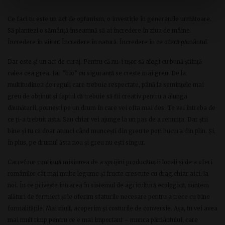
Ce faci tu este un act de optimism, o investiție în generațiile următoare.
Să plantezi o sămânță înseamnă să ai încredere în ziua de mâine.
Încredere în viitor. Încredere în natură. Încredere în ce oferă pământul.
Dar este și un act de curaj. Pentru că nu-i ușor să alegi cu bună știință
calea cea grea. Iar ”bio” cu siguranță se crește mai greu. De la
multitudinea de reguli care trebuie respectate, până la semințele mai
greu de obținut și faptul că trebuie să fii creativ pentru a alunga
dăunătorii, pornești pe un drum în care vei ofta mai des. Te vei întreba de
ce ți-a trebuit asta. Sau chiar vei ajunge la un pas de a renunța. Dar știi
bine și tu că doar atunci când muncești din greu te poți bucura din plin. Și,
în plus, pe drumul ăsta nou și greu nu ești singur.
Carrefour continuă misiunea de a sprijini producătorii locali și de a oferi
românilor cât mai multe legume și fructe crescute cu drag chiar aici, la
noi. În ce privește intrarea în sistemul de agricultură ecologică, suntem
alături de fermieri și le oferim sfaturile necesare pentru a trece cu bine
formalitățile. Mai mult, acoperim și costurile de conversie. Așa, tu vei avea
mai mult timp pentru ce e mai important – munca pământului, care